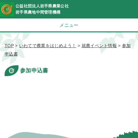
公益社団法人岩手県農業公社
岩手県農地中間管理機構
メニュー
TOP
>
いわてで農業をはじめよう！
>
就農イベント情報
>
参加
申込書
参加申込書