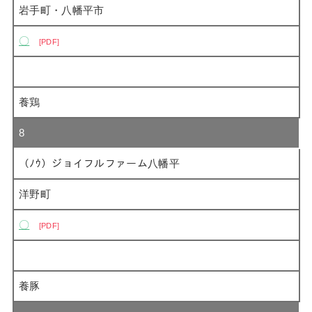
岩手町・八幡平市
〇
PDF
養鶏
8
（ﾉｳ）ジョイフルファーム八幡平
洋野町
〇
PDF
養豚