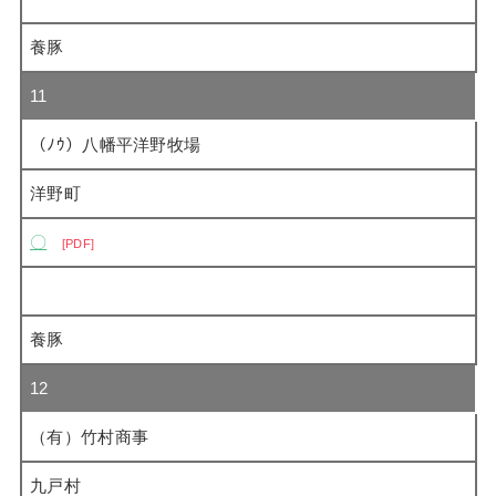
養豚
11
（ﾉｳ）八幡平洋野牧場
洋野町
〇
PDF
養豚
12
（有）竹村商事
九戸村