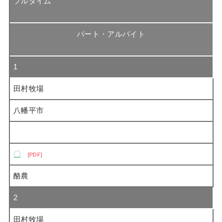
フルタイム
パート・アルバイト
1
田村牧場
八幡平市
〇
PDF
酪農
2
田村牧場