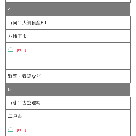
4
（同）大朗物産EJ
八幡平市
〇
PDF
野菜・養鶏など
5
（株）古舘運輸
二戸市
〇
PDF