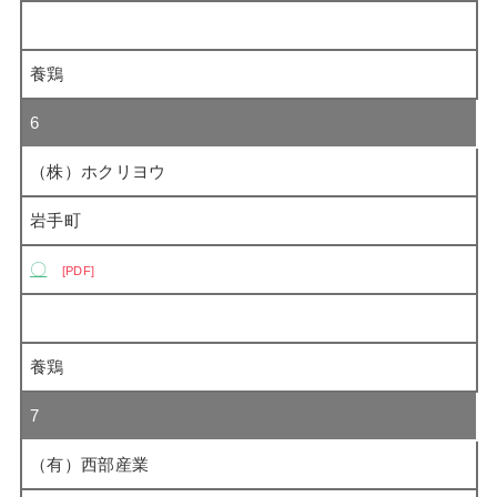
養鶏
6
（株）ホクリヨウ
岩手町
〇
PDF
養鶏
7
（有）西部産業