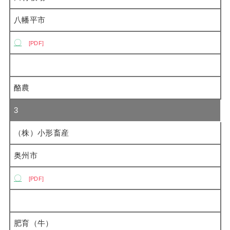
八幡平市
〇
PDF
酪農
3
（株）小形畜産
奥州市
〇
PDF
肥育（牛）