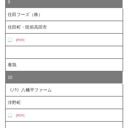
9
住田フーズ（株）
住田町・陸前高田市
〇
PDF
養鶏
10
（ﾉｳ）八幡平ファーム
洋野町
〇
PDF