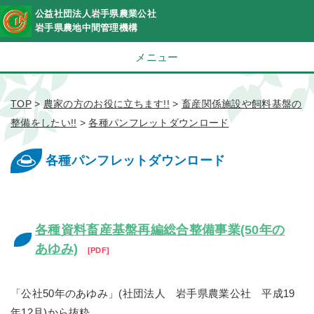
公益社団法人岩手県農業公社
岩手県農地中間管理機構
メニュー
TOP
>
農家の方のお役に立ちます!!
>
畜産関係施設や飼料基盤の
整備をしたい!!
>
各種パンフレットダウンロード
各種パンフレットダウンロード
各種資料畜産基盤再編総合整備事業(50年の
あゆみ)
PDF
「公社50年のあゆみ」(社団法人 岩手県農業公社 平成19
年12月)から抜粋