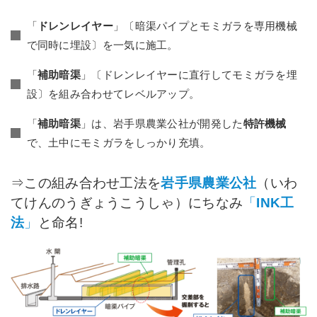
「
ドレンレイヤー
」〔暗渠パイプとモミガラを専用機械
で同時に埋設〕を一気に施工。
「
補助暗渠
」〔ドレンレイヤーに直行してモミガラを埋
設〕を組み合わせてレベルアップ。
「
補助暗渠
」は、岩手県農業公社が開発した
特許機械
で、土中にモミガラをしっかり充填。
⇒この組み合わせ工法を
岩手県農業公社
（いわ
てけんのうぎょうこうしゃ）にちなみ
「
INK工
法
」
と命名!