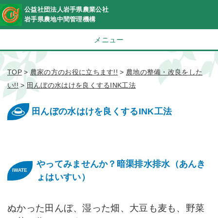
公益社団法人岩手県農業公社
岩手県農地中間管理機構
メニュー
TOP
>
農家の方のお役に立ちます!!
>
農地の整備・改良をした
い!!
>
田んぼの水はけを良くするINK工法
田んぼの水はけを良くするINK工法
やってみませんか？暗渠排水排水（あんき
ょはいすい）
ぬかった田んぼ、湿った畑、大豆も麦も、野菜