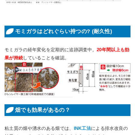
モミガラはどれぐらい持つの? (耐久性)
モミガラの経年変化を定期的に追跡調査中。
20年間以上も効
果が持続
していることを確認。
畑でも効果があるの？
粘土質の畑や湧水のある畑では、
INK工法
による排水改良の