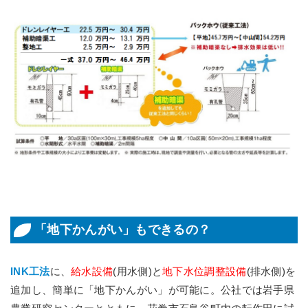
「地下かんがい」もできるの？
INK工法
に、
給水設備
(用水側)と
地下水位調整設備
(排水側)を
追加し、簡単に「地下かんがい」が可能に。公社では岩手県