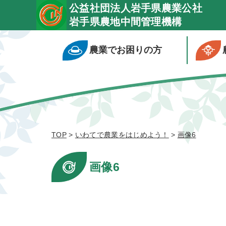
公益社団法人岩手県農業公社
岩手県農地中間管理機構
農業でお困りの方
TOP
>
いわてで農業をはじめよう！
>
画像6
画像6