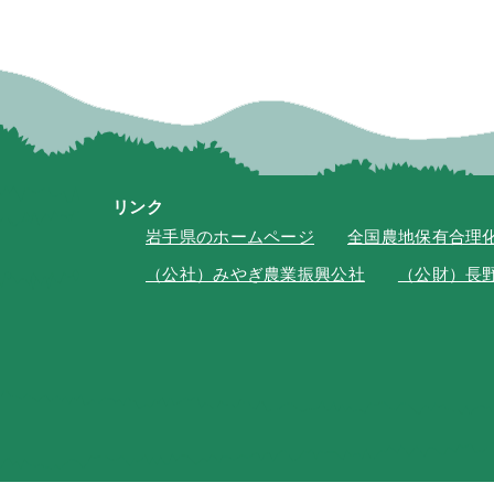
リンク
岩手県のホームページ
全国農地保有合理
（公社）みやぎ農業振興公社
（公財）長