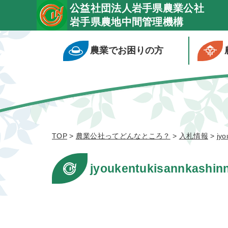
公益社団法人岩手県農業公社
岩手県農地中間管理機構
農業でお困りの方
TOP
>
農業公社ってどんなところ？
>
入札情報
>
jyo
jyoukentukisannkashin