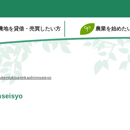
農地を貸借・売買したい方
農業を始めた
ukentukisannkashinnseisyo
nseisyo