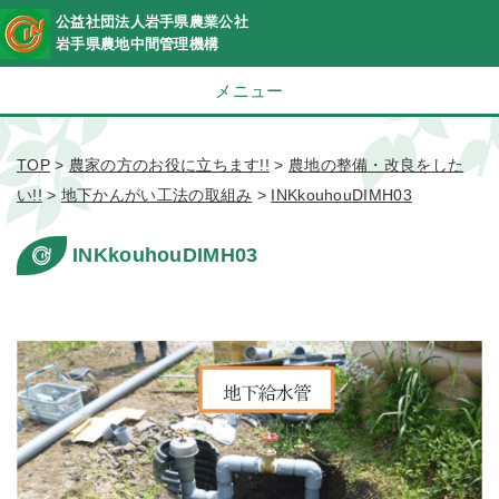
公益社団法人岩手県農業公社
岩手県農地中間管理機構
メニュー
TOP
>
農家の方のお役に立ちます!!
>
農地の整備・改良をした
い!!
>
地下かんがい工法の取組み
>
INKkouhouDIMH03
INKkouhouDIMH03