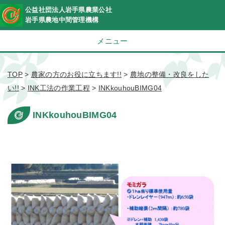
公益社団法人岩手県農業公社
岩手県農地中間管理機構
メニュー
TOP
>
農家の方のお役に立ちます!!
>
農地の整備・改良をした
い!!
>
INK工法の作業工程
>
INKkouhouBIMG04
INKkouhouBIMG04