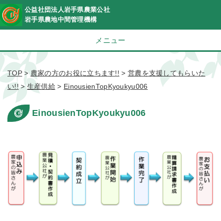
公益社団法人岩手県農業公社
岩手県農地中間管理機構
メニュー
TOP
>
農家の方のお役に立ちます!!
>
営農を支援してもらいた
い!!
>
生産供給
>
EinousienTopKyoukyu006
EinousienTopKyoukyu006