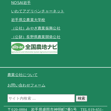
NOSAI岩手
いわてアグリベンチャーネット
岩手県立農業大学校
（公社）みやぎ農業振興公社
（公財）長野県農業開発公社
農業公社について
お問い合わせフォーム
検索
〒020-0884 岩手県盛岡市神明町7番5号 TEL 019-651-