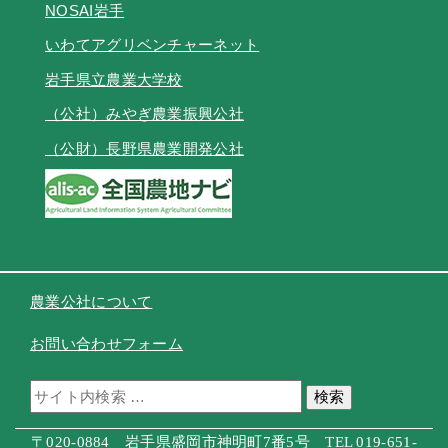
NOSAI岩手
いわてアグリベンチャーネット
岩手県立農業大学校
（公社）みやぎ農業振興公社
（公財）長野県農業開発公社
農業公社について
お問い合わせフォーム
検索
〒020-0884 岩手県盛岡市神明町7番5号 TEL 019-651-