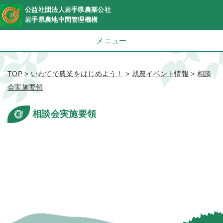
公益社団法人岩手県農業公社
岩手県農地中間管理機構
メニュー
TOP
>
いわてで農業をはじめよう！
>
就農イベント情報
>
相談
会実施要領
相談会実施要領