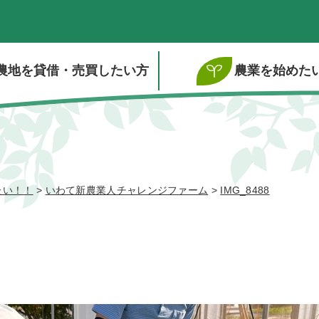
農地を貸借・売買したい方
農業を始めた
たい！！
>
いわて新農業人チャレンジファーム
>
IMG_8488