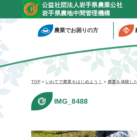
公益社団法人岩手県農業公社
岩手県農地中間管理機構
農業でお困りの方
TOP
>
いわてで農業をはじめよう！
>
農業を体験し
IMG_8488