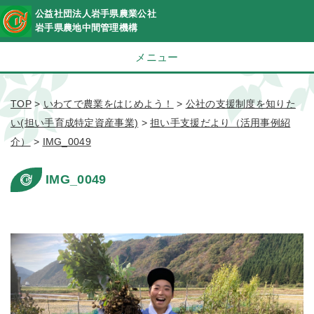
公益社団法人岩手県農業公社
岩手県農地中間管理機構
メニュー
TOP
>
いわてで農業をはじめよう！
>
公社の支援制度を知りた
い(担い手育成特定資産事業)
>
担い手支援だより（活用事例紹
介）
>
IMG_0049
IMG_0049