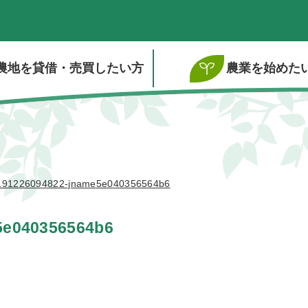
農地を貸借・売買したい方
農業を始めた
191226094822-jname5e040356564b6
5e040356564b6