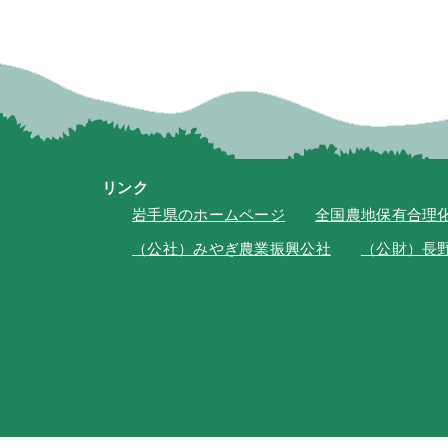
リンク
岩手県のホームページ
全国農地保有合理
（公社）みやぎ農業振興公社
（公財）長