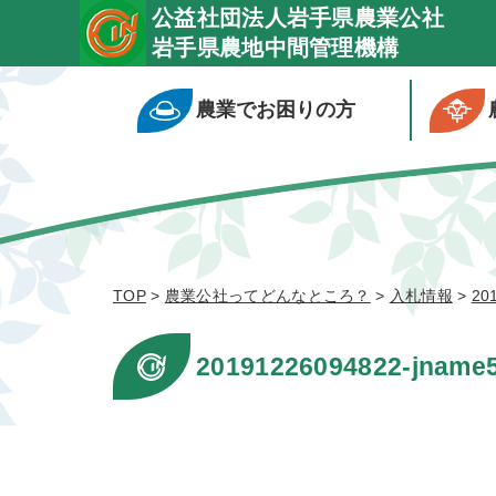
公益社団法人岩手県農業公社
岩手県農地中間管理機構
農業でお困りの方
TOP
>
農業公社ってどんなところ？
>
入札情報
>
20
20191226094822-jname