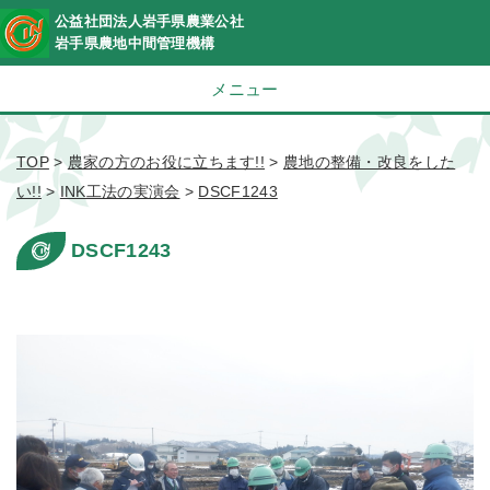
公益社団法人岩手県農業公社
岩手県農地中間管理機構
メニュー
TOP
>
農家の方のお役に立ちます!!
>
農地の整備・改良をした
い!!
>
INK工法の実演会
>
DSCF1243
DSCF1243