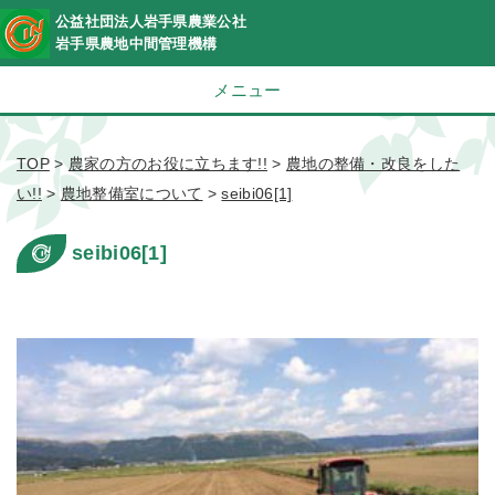
公益社団法人岩手県農業公社
岩手県農地中間管理機構
メニュー
TOP
>
農家の方のお役に立ちます!!
>
農地の整備・改良をした
い!!
>
農地整備室について
>
seibi06[1]
seibi06[1]