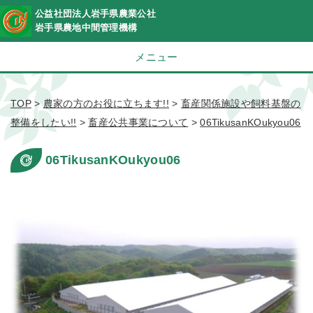
公益社団法人岩手県農業公社
岩手県農地中間管理機構
メニュー
TOP
>
農家の方のお役に立ちます!!
>
畜産関係施設や飼料基盤の
整備をしたい!!
>
畜産公共事業について
>
06TikusanKOukyou06
06TikusanKOukyou06