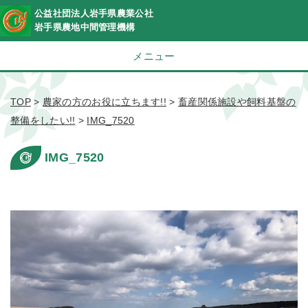
公益社団法人岩手県農業公社
岩手県農地中間管理機構
メニュー
TOP
>
農家の方のお役に立ちます!!
>
畜産関係施設や飼料基盤の
整備をしたい!!
>
IMG_7520
IMG_7520