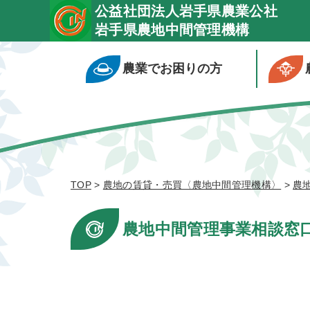
公益社団法人岩手県農業公社
岩手県農地中間管理機構
農業でお困りの方
TOP
>
農地の賃貸・売買〈農地中間管理機構〉
>
農
農地中間管理事業相談窓