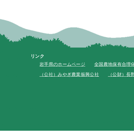
リンク
岩手県のホームページ
全国農地保有合理
（公社）みやぎ農業振興公社
（公財）長