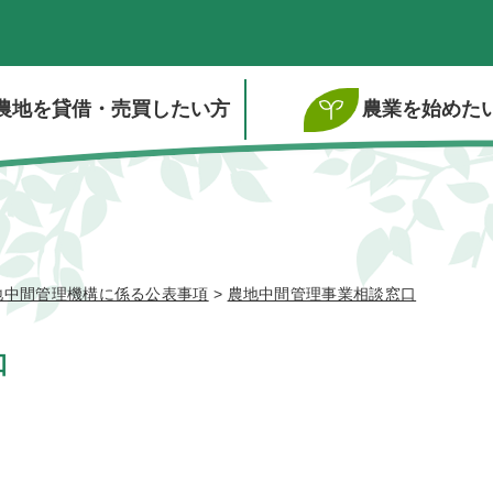
農地を貸借・売買したい方
農業を始めた
地中間管理機構に係る公表事項
>
農地中間管理事業相談窓口
口