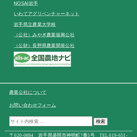
NOSAI岩手
いわてアグリベンチャーネット
岩手県立農業大学校
（公社）みやぎ農業振興公社
（公財）長野県農業開発公社
農業公社について
お問い合わせフォーム
検索
〒020-0884 岩手県盛岡市神明町7番5号 TEL 019-651-