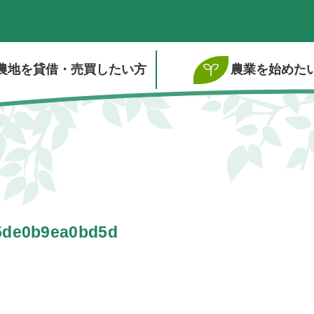
農地を貸借・売買したい方
農業を始めた
5de0b9ea0bd5d