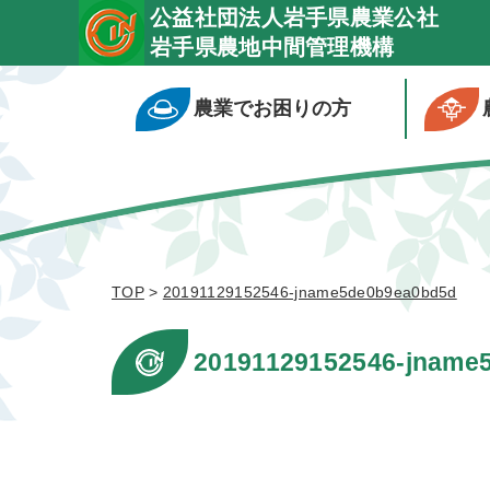
公益社団法人岩手県農業公社
岩手県農地中間管理機構
農業でお困りの方
TOP
>
20191129152546-jname5de0b9ea0bd5d
20191129152546-jname