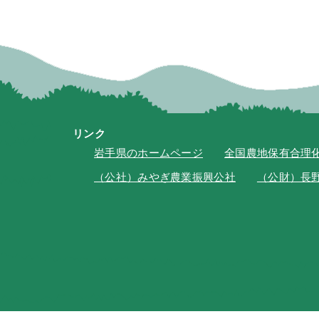
リンク
岩手県のホームページ
全国農地保有合理
（公社）みやぎ農業振興公社
（公財）長