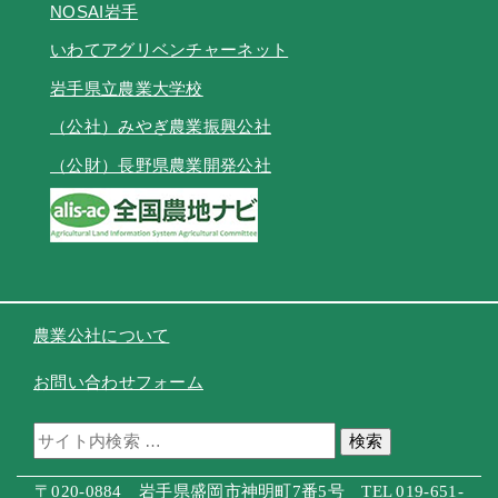
NOSAI岩手
いわてアグリベンチャーネット
岩手県立農業大学校
（公社）みやぎ農業振興公社
（公財）長野県農業開発公社
農業公社について
お問い合わせフォーム
検索
〒020-0884 岩手県盛岡市神明町7番5号 TEL 019-651-